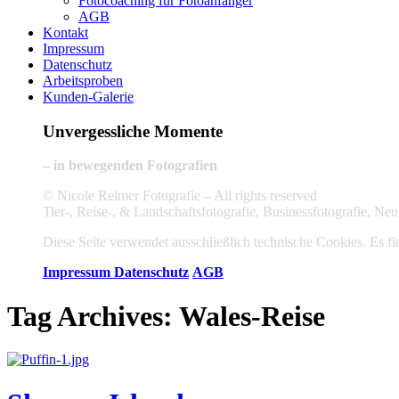
Fotocoaching für Fotoanfänger
AGB
Kontakt
Impressum
Datenschutz
Arbeitsproben
Kunden-Galerie
Unvergessliche Momente
– in bewegenden Fotografien
© Nicole Reimer Fotografie – All rights reserved
Tier-, Reise-, & Landschaftsfotografie, Businessfotografie, 
Diese Seite verwendet ausschließlich technische Cookies. Es fin
Impressum
Datenschutz
AGB
Tag Archives:
Wales-Reise