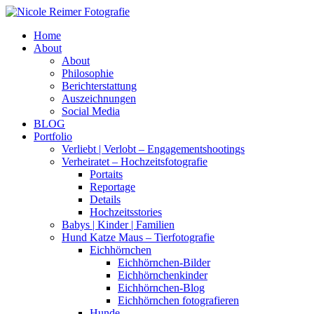
Home
About
About
Philosophie
Berichterstattung
Auszeichnungen
Social Media
BLOG
Portfolio
Verliebt | Verlobt – Engagementshootings
Verheiratet – Hochzeitsfotografie
Portaits
Reportage
Details
Hochzeitsstories
Babys | Kinder | Familien
Hund Katze Maus – Tierfotografie
Eichhörnchen
Eichhörnchen-Bilder
Eichhörnchenkinder
Eichhörnchen-Blog
Eichhörnchen fotografieren
Hunde