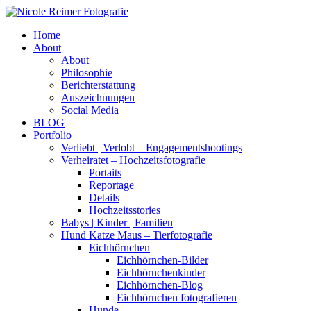
Home
About
About
Philosophie
Berichterstattung
Auszeichnungen
Social Media
BLOG
Portfolio
Verliebt | Verlobt – Engagementshootings
Verheiratet – Hochzeitsfotografie
Portaits
Reportage
Details
Hochzeitsstories
Babys | Kinder | Familien
Hund Katze Maus – Tierfotografie
Eichhörnchen
Eichhörnchen-Bilder
Eichhörnchenkinder
Eichhörnchen-Blog
Eichhörnchen fotografieren
Hunde