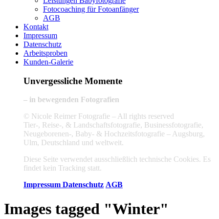
Leistungen Babyfotografie
Fotocoaching für Fotoanfänger
AGB
Kontakt
Impressum
Datenschutz
Arbeitsproben
Kunden-Galerie
Unvergessliche Momente
– in bewegenden Fotografien
© Nicole Reimer Fotografie – All rights reserved
Tier-, Reise-, & Landschaftsfotografie, Businessfotografie,
Neugeborenen-, Baby- & Hochzeitsfotografie – Augsburg,
Ulm, Deutschland und weltweit.
Diese Seite verwendet ausschließlich technische Cookies. Es
findet kein Tracking statt.
Impressum
Datenschutz
AGB
Images tagged "Winter"