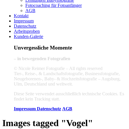
Leistungen Babyfotografie
Fotocoaching für Fotoanfänger
AGB
Kontakt
Impressum
Datenschutz
Arbeitsproben
Kunden-Galerie
Unvergessliche Momente
– in bewegenden Fotografien
© Nicole Reimer Fotografie – All rights reserved
Tier-, Reise-, & Landschaftsfotografie, Businessfotografie,
Neugeborenen-, Baby- & Hochzeitsfotografie – Augsburg,
Ulm, Deutschland und weltweit.
Diese Seite verwendet ausschließlich technische Cookies. Es
findet kein Tracking statt.
Impressum
Datenschutz
AGB
Images tagged "Vogel"