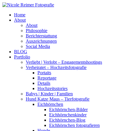
Home
About
About
Philosophie
Berichterstattung
Auszeichnungen
Social Media
BLOG
Portfolio
Verliebt | Verlobt – Engagementshootings
Verheiratet – Hochzeitsfotografie
Portaits
Reportage
Details
Hochzeitsstories
Babys | Kinder | Familien
Hund Katze Maus – Tierfotografie
Eichhörnchen
Eichhörnchen-Bilder
Eichhörnchenkinder
Eichhörnchen-Blog
Eichhörnchen fotografieren
Hunde