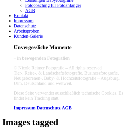
Leistungen Babyfotografie
Fotocoaching für Fotoanfänger
AGB
Kontakt
Impressum
Datenschutz
Arbeitsproben
Kunden-Galerie
Unvergessliche Momente
– in bewegenden Fotografien
© Nicole Reimer Fotografie – All rights reserved
Tier-, Reise-, & Landschaftsfotografie, Businessfotografie,
Neugeborenen-, Baby- & Hochzeitsfotografie – Augsburg,
Ulm, Deutschland und weltweit.
Diese Seite verwendet ausschließlich technische Cookies. Es
findet kein Tracking statt.
Impressum
Datenschutz
AGB
Images tagged