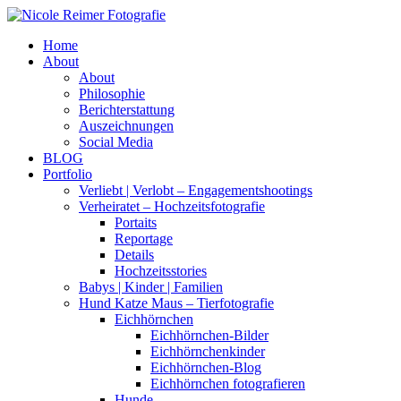
Home
About
About
Philosophie
Berichterstattung
Auszeichnungen
Social Media
BLOG
Portfolio
Verliebt | Verlobt – Engagementshootings
Verheiratet – Hochzeitsfotografie
Portaits
Reportage
Details
Hochzeitsstories
Babys | Kinder | Familien
Hund Katze Maus – Tierfotografie
Eichhörnchen
Eichhörnchen-Bilder
Eichhörnchenkinder
Eichhörnchen-Blog
Eichhörnchen fotografieren
Hunde