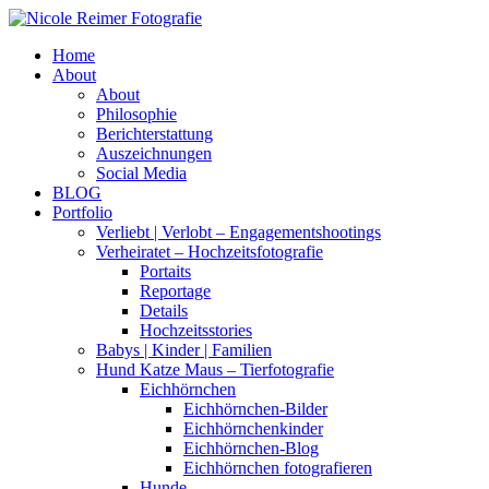
Home
About
About
Philosophie
Berichterstattung
Auszeichnungen
Social Media
BLOG
Portfolio
Verliebt | Verlobt – Engagementshootings
Verheiratet – Hochzeitsfotografie
Portaits
Reportage
Details
Hochzeitsstories
Babys | Kinder | Familien
Hund Katze Maus – Tierfotografie
Eichhörnchen
Eichhörnchen-Bilder
Eichhörnchenkinder
Eichhörnchen-Blog
Eichhörnchen fotografieren
Hunde