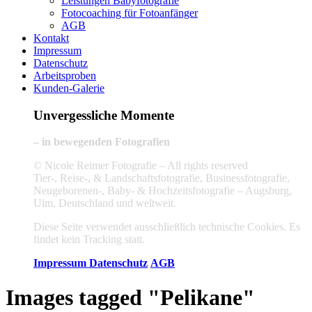
Leistungen Babyfotografie
Fotocoaching für Fotoanfänger
AGB
Kontakt
Impressum
Datenschutz
Arbeitsproben
Kunden-Galerie
Unvergessliche Momente
– in bewegenden Fotografien
© Nicole Reimer Fotografie – All rights reserved
Tier-, Reise-, & Landschaftsfotografie, Businessfotografie,
Neugeborenen-, Baby- & Hochzeitsfotografie – Augsburg,
Ulm, Deutschland und weltweit.
Diese Seite verwendet ausschließlich technische Cookies. Es
findet kein Tracking statt.
Impressum
Datenschutz
AGB
Images tagged "Pelikane"