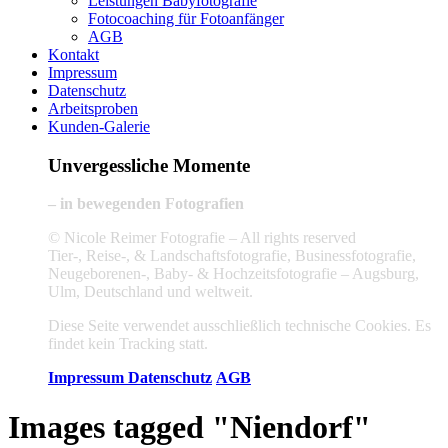
Leistungen Babyfotografie
Fotocoaching für Fotoanfänger
AGB
Kontakt
Impressum
Datenschutz
Arbeitsproben
Kunden-Galerie
Unvergessliche Momente
– in bewegenden Fotografien
© Nicole Reimer Fotografie – All rights reserved
Tier-, Reise-, & Landschaftsfotografie, Businessfotografie,
Neugeborenen-, Baby- & Hochzeitsfotografie – Augsburg,
Ulm, Deutschland und weltweit.
Diese Seite verwendet ausschließlich technische Cookies. Es
findet kein Tracking statt.
Impressum
Datenschutz
AGB
Images tagged "Niendorf"