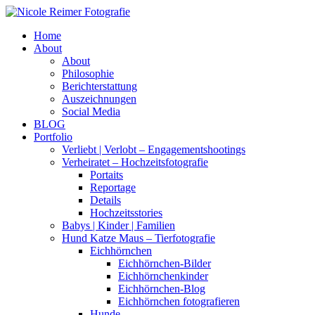
Home
About
About
Philosophie
Berichterstattung
Auszeichnungen
Social Media
BLOG
Portfolio
Verliebt | Verlobt – Engagementshootings
Verheiratet – Hochzeitsfotografie
Portaits
Reportage
Details
Hochzeitsstories
Babys | Kinder | Familien
Hund Katze Maus – Tierfotografie
Eichhörnchen
Eichhörnchen-Bilder
Eichhörnchenkinder
Eichhörnchen-Blog
Eichhörnchen fotografieren
Hunde