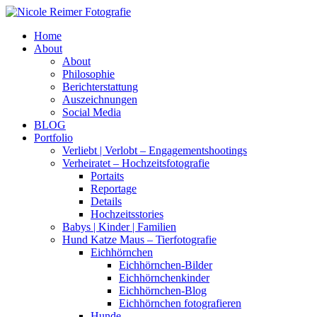
Home
About
About
Philosophie
Berichterstattung
Auszeichnungen
Social Media
BLOG
Portfolio
Verliebt | Verlobt – Engagementshootings
Verheiratet – Hochzeitsfotografie
Portaits
Reportage
Details
Hochzeitsstories
Babys | Kinder | Familien
Hund Katze Maus – Tierfotografie
Eichhörnchen
Eichhörnchen-Bilder
Eichhörnchenkinder
Eichhörnchen-Blog
Eichhörnchen fotografieren
Hunde