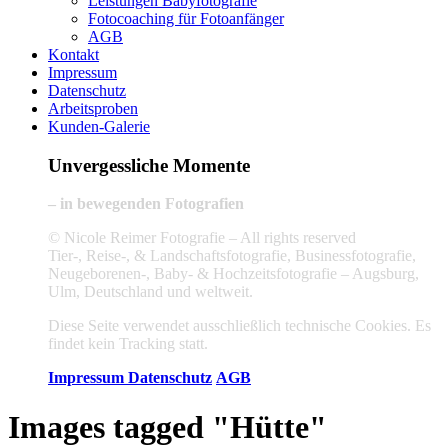
Leistungen Babyfotografie
Fotocoaching für Fotoanfänger
AGB
Kontakt
Impressum
Datenschutz
Arbeitsproben
Kunden-Galerie
Unvergessliche Momente
– in bewegenden Fotografien
© Nicole Reimer Fotografie – All rights reserved
Tier-, Reise-, & Landschaftsfotografie, Businessfotografie,
Neugeborenen-, Baby- & Hochzeitsfotografie – Augsburg,
Ulm, Deutschland und weltweit.
Diese Seite verwendet ausschließlich technische Cookies. Es
findet kein Tracking statt.
Impressum
Datenschutz
AGB
Images tagged "Hütte"