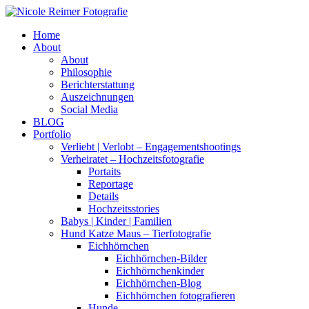
Home
About
About
Philosophie
Berichterstattung
Auszeichnungen
Social Media
BLOG
Portfolio
Verliebt | Verlobt – Engagementshootings
Verheiratet – Hochzeitsfotografie
Portaits
Reportage
Details
Hochzeitsstories
Babys | Kinder | Familien
Hund Katze Maus – Tierfotografie
Eichhörnchen
Eichhörnchen-Bilder
Eichhörnchenkinder
Eichhörnchen-Blog
Eichhörnchen fotografieren
Hunde