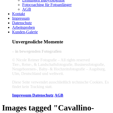
Leistungen Babyfotografie
Fotocoaching für Fotoanfänger
AGB
Kontakt
Impressum
Datenschutz
Arbeitsproben
Kunden-Galerie
Unvergessliche Momente
– in bewegenden Fotografien
© Nicole Reimer Fotografie – All rights reserved
Tier-, Reise-, & Landschaftsfotografie, Businessfotografie,
Neugeborenen-, Baby- & Hochzeitsfotografie – Augsburg,
Ulm, Deutschland und weltweit.
Diese Seite verwendet ausschließlich technische Cookies. Es
findet kein Tracking statt.
Impressum
Datenschutz
AGB
Images tagged "Cavallino-