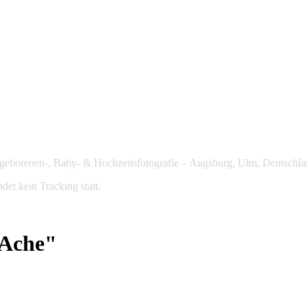
Neugeborenen-, Baby- & Hochzeitsfotografie – Augsburg, Ulm, Deutschla
det kein Tracking statt.
 Ache"