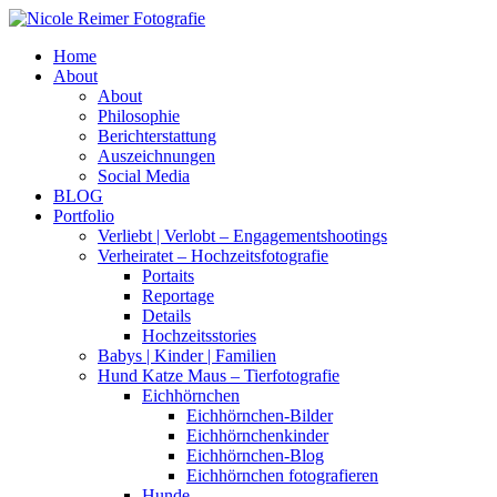
Home
About
About
Philosophie
Berichterstattung
Auszeichnungen
Social Media
BLOG
Portfolio
Verliebt | Verlobt – Engagementshootings
Verheiratet – Hochzeitsfotografie
Portaits
Reportage
Details
Hochzeitsstories
Babys | Kinder | Familien
Hund Katze Maus – Tierfotografie
Eichhörnchen
Eichhörnchen-Bilder
Eichhörnchenkinder
Eichhörnchen-Blog
Eichhörnchen fotografieren
Hunde