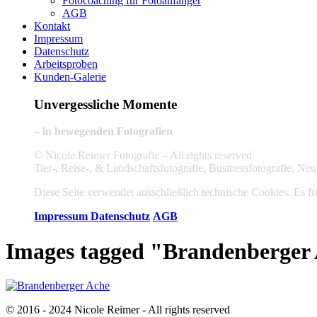
Fotocoaching für Fotoanfänger
AGB
Kontakt
Impressum
Datenschutz
Arbeitsproben
Kunden-Galerie
Unvergessliche Momente
– in bewegenden Fotografien
© Nicole Reimer Fotografie – All rights reserved
Tier-, Reise-, & Landschaftsfotografie, Businessfotografie, 
Diese Seite verwendet ausschließlich technische Cookies. Es fin
Impressum
Datenschutz
AGB
Images tagged "Brandenberger
© 2016 - 2024 Nicole Reimer - All rights reserved