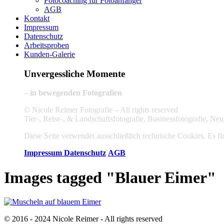
Fotocoaching für Fotoanfänger
AGB
Kontakt
Impressum
Datenschutz
Arbeitsproben
Kunden-Galerie
Unvergessliche Momente
– in bewegenden Fotografien
© Nicole Reimer Fotografie – All rights reserved
Tier-, Reise-, & Landschaftsfotografie, Businessfotografie, 
Diese Seite verwendet ausschließlich technische Cookies. Es fin
Impressum
Datenschutz
AGB
Images tagged "Blauer Eimer"
© 2016 - 2024 Nicole Reimer - All rights reserved