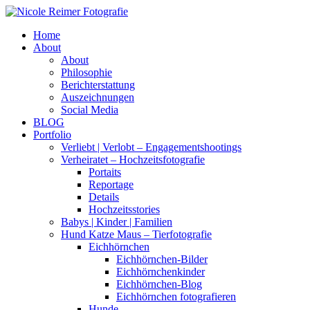
Home
About
About
Philosophie
Berichterstattung
Auszeichnungen
Social Media
BLOG
Portfolio
Verliebt | Verlobt – Engagementshootings
Verheiratet – Hochzeitsfotografie
Portaits
Reportage
Details
Hochzeitsstories
Babys | Kinder | Familien
Hund Katze Maus – Tierfotografie
Eichhörnchen
Eichhörnchen-Bilder
Eichhörnchenkinder
Eichhörnchen-Blog
Eichhörnchen fotografieren
Hunde