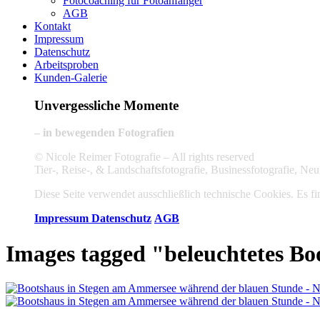
Fotocoaching für Fotoanfänger
AGB
Kontakt
Impressum
Datenschutz
Arbeitsproben
Kunden-Galerie
Unvergessliche Momente
– in bewegenden Fotografien
© Nicole Reimer Fotografie – All rights reserved
Tier-, Reise-, & Landschaftsfotografie, Businessfotografie, 
Diese Seite verwendet ausschließlich technische Cookies. Es fin
Impressum
Datenschutz
AGB
Images tagged "beleuchtetes Bo