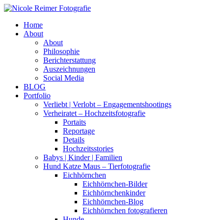
Home
About
About
Philosophie
Berichterstattung
Auszeichnungen
Social Media
BLOG
Portfolio
Verliebt | Verlobt – Engagementshootings
Verheiratet – Hochzeitsfotografie
Portaits
Reportage
Details
Hochzeitsstories
Babys | Kinder | Familien
Hund Katze Maus – Tierfotografie
Eichhörnchen
Eichhörnchen-Bilder
Eichhörnchenkinder
Eichhörnchen-Blog
Eichhörnchen fotografieren
Hunde