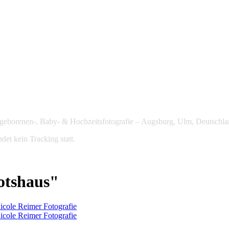
Neugeborenen-, Baby- & Hochzeitsfotografie – Augsburg, Ulm, Deutschla
det kein Tracking statt.
otshaus"