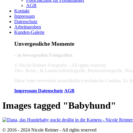
Fotocoaching für Fotoanfänger
AGB
Kontakt
Impressum
Datenschutz
Arbeitsproben
Kunden-Galerie
Unvergessliche Momente
– in bewegenden Fotografien
© Nicole Reimer Fotografie – All rights reserved
Tier-, Reise-, & Landschaftsfotografie, Businessfotografie, 
Diese Seite verwendet ausschließlich technische Cookies. Es fin
Impressum
Datenschutz
AGB
Images tagged "Babyhund"
© 2016 - 2024 Nicole Reimer - All rights reserved