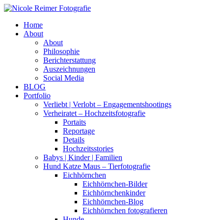
Home
About
About
Philosophie
Berichterstattung
Auszeichnungen
Social Media
BLOG
Portfolio
Verliebt | Verlobt – Engagementshootings
Verheiratet – Hochzeitsfotografie
Portaits
Reportage
Details
Hochzeitsstories
Babys | Kinder | Familien
Hund Katze Maus – Tierfotografie
Eichhörnchen
Eichhörnchen-Bilder
Eichhörnchenkinder
Eichhörnchen-Blog
Eichhörnchen fotografieren
Hunde